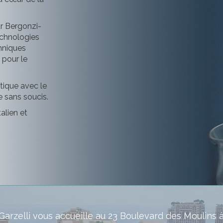
ur Bergonzi-
echnologies
chniques
 pour le
tique avec le
e sans soucis.
alien et
Garzelli vous accueille au 23 Boulevard des Mouli