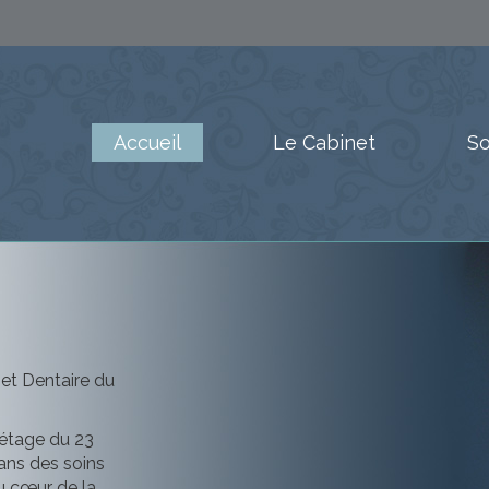
Accueil
Le Cabinet
So
net Dentaire du
étage du 23
ans des soins
au cœur de la